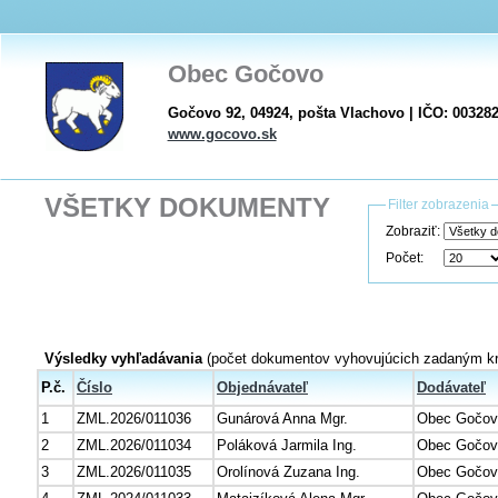
Obec Gočovo
Gočovo 92, 04924, pošta Vlachovo | IČO: 00328
www.gocovo.sk
VŠETKY DOKUMENTY
Filter zobrazenia
Zobraziť:
Počet:
Výsledky vyhľadávania
(počet dokumentov vyhovujúcich zadaným kri
P.č.
Číslo
Objednávateľ
Dodávateľ
1
ZML.2026/011036
Gunárová Anna Mgr.
Obec Gočov
2
ZML.2026/011034
Poláková Jarmila Ing.
Obec Gočov
3
ZML.2026/011035
Orolínová Zuzana Ing.
Obec Gočov