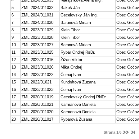
4
ZML.2024/011033
Matajzíková Alena Mgr.
Obec Gočov
5
ZML.2024/011032
Bakoš Ján
Obec Gočov
6
ZML.2024/011031
Gecelovský Ján Ing.
Obec Gočov
7
ZML.2024/011030
Baranová Miriam
Obec Gočov
8
ZML.2023/011029
Klein Tibor
Obec Gočov
9
ZML.2023/011028
Klein Tibor
Obec Gočov
10
ZML.2023/011027
Baranová Miriam
Obec Gočov
11
ZML.2023/011025
Rybár Ondrej RsDr.
Obec Gočov
12
ZML.2022/011016
Žižan Viktor
Obec Gočov
13
ZML.2023/011026
Mika Ondrej
Obec Gočov
14
ZML.2023/011022
Černaj Ivan
Obec Gočov
15
ZML.2022/01021
Kundrátová Zuzana
Obec Gočov
16
ZML.2023/011023
Černaj Ivan
Obec Gočov
17
ZML.2020/011019
Gecelovský Ondrej RNDr.
Obec Gočov
18
ZML.2020/011021
Karmanová Daniela
Obec Gočov
19
ZML.2020/011020
Karmanová Daniela
Obec Gočov
20
ZML.2020/011017
Rybárová Zuzana
Obec Gočov
Strana 1/6