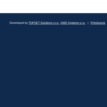
Developed by
TOPSET Solutions s.r.o.
,
AWD Systems s.r.o.
|
Prihlásenie